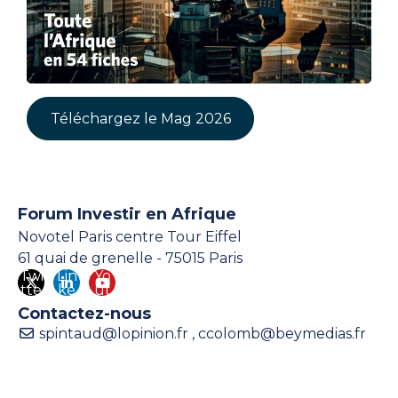
Téléchargez le Mag 2026
Forum Investir en Afrique
Novotel Paris centre Tour Eiffel
61 quai de grenelle - 75015 Paris
Twi
Lin
Yo
tte
ke
ut
r
din
ub
Contactez-nous
e
spintaud@lopinion.fr , ccolomb@beymedias.fr